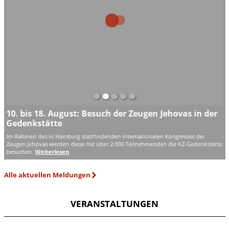
10. bis 18. August: Besuch der Zeugen Jehovas in der
"
Gedenkstätte
G
e-
Im Rahmen des in Hamburg stattfindenden internationalen Kongresses der
Im
Zeugen Jehovas werden diese mit über 2.000 Teilnehmenden die KZ-Gedenkstätte
Au
besuchen.
Weiterlesen
Th
Alle aktuellen Meldungen
VERANSTALTUNGEN