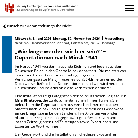
zurück zur Veranstaltungsübersicht
Mittwoch, 3. Juni 2026–Montag, 30. November 2026
Ausstellung
denk.mal Hannoverscher Bahnhof, Lohseplatz, 20457 Hamburg
„Wie lange werden wir hier sein?“ –
Deportationen nach Minsk 1941
Im Herbst 1941 wurden Tausende Jüdinnen und Juden aus dem
Deutschen Reich in das Ghetto Minsk deportiert. Die meisten von
ihnen wurden dort oder in der nahegelegenen
Vernichtungsstätte Malyj Trostenez von SS-Einheiten ermordet.
Doch wie verliefen diese Deportationen – und wie wird heute in
Deutschland und Belarus an diese Verbrechen erinnert?
Eine Installation zeigt Fotografien der belarussischen Regisseurin
Mila Klintsova
, die zu
dokumentarischen Filmen
führen. Sie
beleuchten die Deportationen aus verschiedenen deutschen
Städten nach Minsk und zeigen heutige Formen des Gedenkens
an die Ereignisse in beiden Ländern. Ihre Arbeiten verbinden
historische Ereignisse mit gegenwärtigen Perspektiven und
lassen Zeitzeuginnen und Zeitzeugen sowie Expertinnen und
Experten zu Wort kommen.
Der Gedenkort und die Installation sind jederzeit kostenfrei