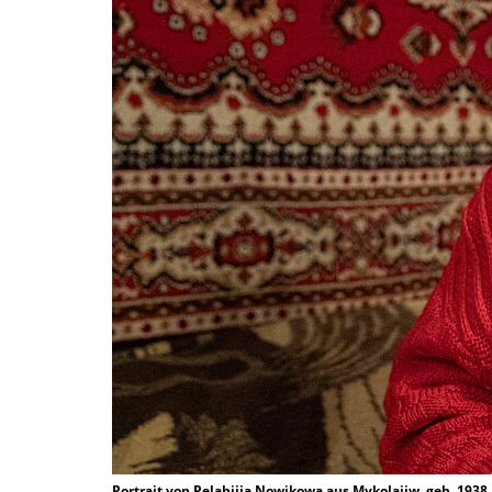
Portrait von Pelahiija Nowikowa aus Mykolajiw, geb. 1938