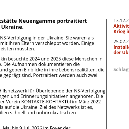
nkstätte Neuengamme portraitiert
13.12.
Aktivi
 Ukraine.
Krieg 
NS-Verfolgung in der Ukraine. Sie waren als
25.02.
mit ihren Eltern verschleppt worden. Einige
Instal
leisten mussten.
der Uk
hkin besuchte 2024 und 2025 diese Menschen in
e. Die Aufnahmen dokumentieren die
Schlag
d geben Einblicke in ihre Lebensrealitäten, die
 geprägt sind. Portraitiert werden auch zwei
Hilfsnetzwerk für Überlebende der NS-Verfolgung
ungen und Erinnerungsinitiativen angehören. Die
rliner Verein KONTAKTE-KOHTAKTbI im März 2022
 auf die Ukraine. Ziel des Netzwerks ist es,
lien schnell und unbürokratisch zu
 Mai bis 9. Juli 2026 im Foyer der