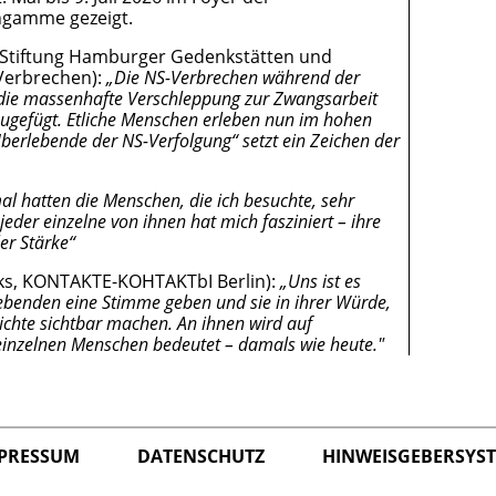
ngamme gezeigt.
 Stiftung Hamburger Gedenkstätten und
-Verbrechen):
„Die NS-Verbrechen während der
 die massenhafte Verschleppung zur Zwangsarbeit
ugefügt. Etliche Menschen erleben nun im hohen
 Überlebende der NS-Verfolgung“ setzt ein Zeichen der
 hatten die Menschen, die ich besuchte, sehr
der einzelne von ihnen hat mich fasziniert – ihre
er Stärke“
rks, KONTAKTE-KOНTAKTbI Berlin):
„Uns ist es
lebenden eine Stimme geben und sie in ihrer Würde,
hichte sichtbar machen. An ihnen wird auf
n einzelnen Menschen bedeutet – damals wie heute."
PRESSUM
DATENSCHUTZ
HINWEISGEBERSYS