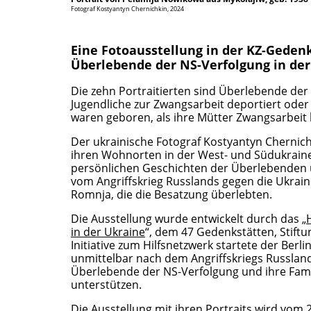
Fotograf Kostyantyn Chernichkin, 2024
Eine Fotoausstellung in der KZ-Gede
Überlebende der NS-Verfolgung in der
Die zehn Portraitierten sind Überlebende der 
Jugendliche zur Zwangsarbeit deportiert oder 
waren geboren, als ihre Mütter Zwangsarbeit 
Der ukrainische Fotograf Kostyantyn Chernic
ihren Wohnorten in der West- und Südukrain
persönlichen Geschichten der Überlebenden un
vom Angriffskrieg Russlands gegen die Ukraine
Romnja, die die Besatzung überlebten.
Die Ausstellung wurde entwickelt durch das „
in der Ukraine
“, dem 47 Gedenkstätten, Stift
Initiative zum Hilfsnetzwerk startete der Be
unmittelbar nach dem Angriffskriegs Russlands
Überlebende der NS-Verfolgung und ihre Fami
unterstützen.
Die Ausstellung mit ihren Portraits wird vom 2.