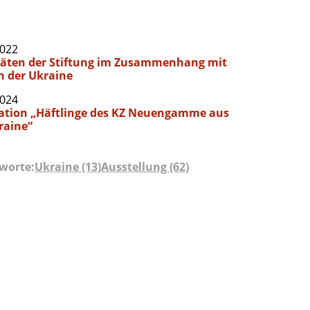
2022
täten der Stiftung im Zusammenhang mit
in der Ukraine
2024
lation „Häftlinge des KZ Neuengamme aus
raine“
worte:
Ukraine (13)
Ausstellung (62)