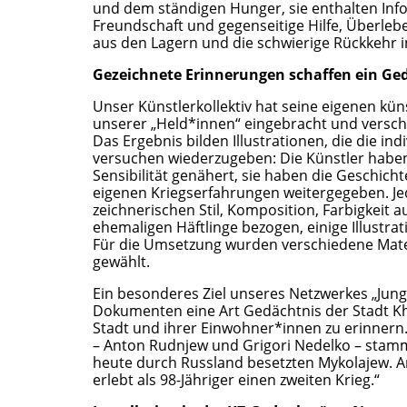
und dem ständigen Hunger, sie enthalten Inf
Freundschaft und gegenseitige Hilfe, Überleb
aus den Lagern und die schwierige Rückkehr i
Gezeichnete Erinnerungen schaffen ein Ged
Unser Künstlerkollektiv hat seine eigenen kün
unserer „Held*innen“ eingebracht und verschie
Das Ergebnis bilden Illustrationen, die die i
versuchen wiederzugeben: Die Künstler habe
Sensibilität genähert, sie haben die Geschic
eigenen Kriegserfahrungen weitergegeben. Jede 
zeichnerischen Stil, Komposition, Farbigkeit a
ehemaligen Häftlinge bezogen, einige Illustra
Für die Umsetzung wurden verschiedene Materia
gewählt.
Ein besonderes Ziel unseres Netzwerkes „Junge
Dokumenten eine Art Gedächtnis der Stadt Kh
Stadt und ihrer Einwohner*innen zu erinnern. 
– Anton Rudnjew und Grigori Nedelko – sta
heute durch Russland besetzten Mykolajew. A
erlebt als 98-Jähriger einen zweiten Krieg.“