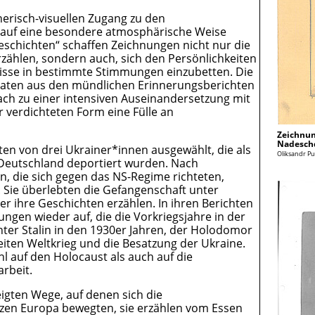
nerisch-visuellen Zugang zu den
 auf eine besondere atmosphärische Weise
eschichten“ schaffen Zeichnungen nicht nur die
erzählen, sondern auch, sich den Persönlichkeiten
isse in bestimmte Stimmungen einzubetten. Die
taten aus den mündlichen Erinnerungsberichten
ch zu einer intensiven Auseinandersetzung mit
r verdichteten Form eine Fülle an
Zeichnun
Nadesch
ten von drei Ukrainer*innen ausgewählt, die als
Oliksandr Pu
Deutschland deportiert wurden. Nach
 die sich gegen das NS-Regime richteten,
. Sie überlebten die Gefangenschaft unter
 ihre Geschichten erzählen. In ihren Berichten
rungen wieder auf, die die Vorkriegsjahre in der
ter Stalin in den 1930er Jahren, der Holodomor
iten Weltkrieg und die Besatzung der Ukraine.
l auf den Holocaust als auch auf die
rbeit.
igten Wege, auf denen sich die
zen Europa bewegten, sie erzählen vom Essen