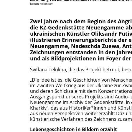
Roman Kolesnikov
Zwei Jahre nach dem Beginn des Angrif
die KZ-Gedenkstätte Neuengamme ab 
ukrainischen Künstler Oliksandr Puti
illustrieren Erinnerungsberichte der 
Neuengamme, Nadeschda Zuewa, Anton
Zeichnungen entstanden in den Jahre
und als Bildprojektionen im Foyer der
Svitlana Telukha, die das Projekt betreut, besc
„Die Idee ist es, die Geschichten von Mensch
im Zweiten Weltkrieg aus der Ukraine zur Zw
und deren Schicksale mit dem Konzentratio
Ausgangspunkt unseres Projekts sind Audio- 
Neuengamme im Archiv der Gedenkstätte. In d
Kharkiv“, das aus Historiker*innen und Künst
aus neuen Perspektiven weitererzählt: Dazu 
künstlerische Verfahren des Zeichnens zusa
Lebensgeschichten in Bildern erzählt