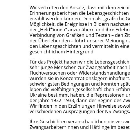
Wir vertreten den Ansatz, dass mit dem zeich
Erinnerungsberichten die Lebensgeschichten
erzählt werden können. Denn als „grafische G
Möglichkeit, die Ereignisse in Bildern nachzu
der „Held*innen“ anzunähern und ihre Erlebn
Verbindung von Grafiken und Texten – den Zi
der Überlebenden – führt unserer Meinung na
den Lebensgeschichten und vermittelt in eine
geschichtlichem Hintergrund.
Für das Projekt haben wir die Lebensgeschich
sehr junge Menschen zur Zwangsarbeit nach 
Fluchtversuchen oder Widerstandshandlungen,
wurden sie in Konzentrationslagern inhaftiert
schwierigsten Bedingungen und konnten später
leben die vielfältigen gesellschaftlichen Erfah
Ukraine bestimmt haben, die Repressionen un
der Jahre 1932–1933, dann der Beginn des Zwe
Wir finden in den Erzählungen Hinweise sowoh
verschiedenen Ausprägungen der NS-Zwangsa
Ihre Geschichten veranschaulichen die verzwe
Zwangsarbeiter*innen und Häftlinge im beset