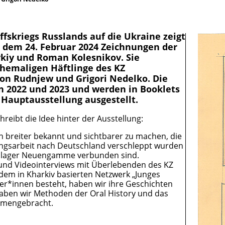
fskriegs Russlands auf die Ukraine zeigt
dem 24. Februar 2024 Zeichnungen der
vkiy und Roman Kolesnikov. Sie
ehemaligen Häftlinge des KZ
 Rudnjew und Grigori Nedelko. Die
n 2022 und 2023 und werden in Booklets
 Hauptausstellung ausgestellt.
hreibt die Idee hinter der Ausstellung:
en breiter bekannt und sichtbarer zu machen, die
angsarbeit nach Deutschland verschleppt wurden
nslager Neuengamme verbunden sind.
und Videointerviews mit Überlebenden des KZ
em in Kharkiv basierten Netzwerk „Junges
ler*innen besteht, haben wir ihre Geschichten
haben wir Methoden der Oral History und das
mmengebracht.