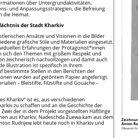
ormationen über Untergrundaktivitäten,
ens- und Anpassungsstrategien, die Befreiung
n die Heimat.
ächtnis der Stadt Kharkiv
stlerischen Ansätze und Visionen in die Bilder
dene grafische Stile und Materialien eingesetzt.
ndividuellen Erfahrungen der Protagonist*innen
n sich den Themen mit großem Respekt und
hten zeichnerisch nachvollzogen und damit auch
Illustration ist spezifisch in ihrem
uf bestimmte Stellen in den Berichten der
tionen wurden auf getöntem Papier angefertigt.
lien – Bleistifte, Filzstifte und Gouache –
s Kharkiv“ ist es, aus verschiedenen
arkiv zu schaffen und an die Geschichte der
Zwei der in dem Projekt vorgestellten Häftlinge
mmen aus Kharkiv, Nadeschda Zuewa kam aus dem
Zeichnun
nton Rudnjew lebt heute noch in Kharkiv und
Anton R
Oliksandr Pu