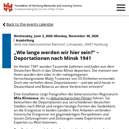
Back to the events calendar
Wednesday, June 3, 2026–Monday, November 30, 2026
Ausstellung
denk.mal Hannoverscher Bahnhof, Lohseplatz, 20457 Hamburg
„Wie lange werden wir hier sein?“ –
Deportationen nach Minsk 1941
Im Herbst 1941 wurden Tausende Jüdinnen und Juden aus dem
Deutschen Reich in das Ghetto Minsk deportiert. Die meisten von
ihnen wurden dort oder in der nahegelegenen
Vernichtungsstätte Malyj Trostenez von SS-Einheiten ermordet.
Doch wie verliefen diese Deportationen – und wie wird heute in
Deutschland und Belarus an diese Verbrechen erinnert?
Eine Installation zeigt Fotografien der belarussischen Regisseurin
Mila Klintsova
, die zu
dokumentarischen Filmen
führen. Sie
beleuchten die Deportationen aus verschiedenen deutschen
Städten nach Minsk und zeigen heutige Formen des Gedenkens
an die Ereignisse in beiden Ländern. Ihre Arbeiten verbinden
historische Ereignisse mit gegenwärtigen Perspektiven und
lassen Zeitzeuginnen und Zeitzeugen sowie Expertinnen und
Experten zu Wort kommen.