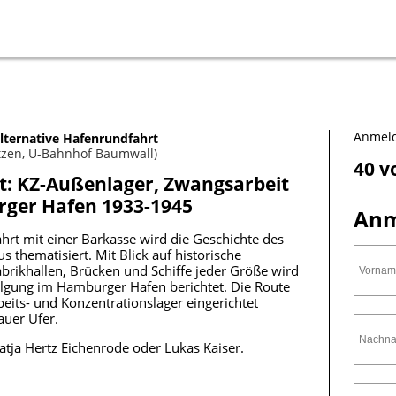
Anmeld
lternative Hafenrundfahrt
etzen, U-Bahnhof Baumwall)
40 v
t: KZ-Außenlager, Zwangsarbeit
ger Hafen 1933-1945
Anm
rt mit einer Barkasse wird die Geschichte des
thematisiert. Mit Blick auf historische
rikhallen, Brücken und Schiffe jeder Größe wird
lgung im Hamburger Hafen berichtet. Die Route
eits- und Konzentrationslager eingerichtet
uer Ufer.
Katja Hertz Eichenrode oder Lukas Kaiser.