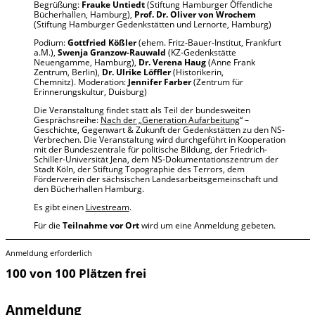
Begrüßung:
Frauke Untiedt
(Stiftung Hamburger Öffentliche
Bücherhallen, Hamburg),
Prof. Dr. Oliver von Wrochem
(Stiftung Hamburger Gedenkstätten und Lernorte, Hamburg)
Podium:
Gottfried Kößler
(ehem. Fritz-Bauer-Institut, Frankfurt
a.M.),
Swenja Granzow-Rauwald
(KZ-Gedenkstätte
Neuengamme, Hamburg),
Dr. Verena Haug
(Anne Frank
Zentrum, Berlin),
Dr. Ulrike Löffler
(Historikerin,
Chemnitz). Moderation:
Jennifer Farber
(Zentrum für
Erinnerungskultur, Duisburg)
Die Veranstaltung findet statt als Teil der bundesweiten
Gesprächsreihe:
Nach der „Generation Aufarbeitung
“ –
Geschichte, Gegenwart & Zukunft der Gedenkstätten zu den NS-
Verbrechen. Die Veranstaltung wird durchgeführt in Kooperation
mit der Bundeszentrale für politische Bildung, der Friedrich-
Schiller-Universität Jena, dem NS-Dokumentationszentrum der
Stadt Köln, der Stiftung Topographie des Terrors, dem
Förderverein der sächsischen Landesarbeitsgemeinschaft und
den Bücherhallen Hamburg.
Es gibt einen
Livestream
.
Für die
Teilnahme vor Ort
wird um eine Anmeldung gebeten.
Anmeldung erforderlich
100 von 100 Plätzen frei
Anmeldung