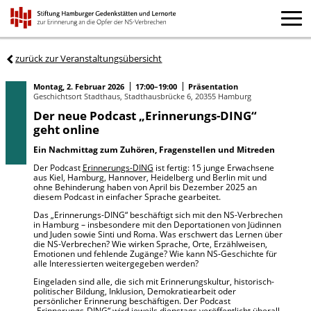
zurück zur Veranstaltungsübersicht
Montag, 2. Februar 2026
17:00–19:00
Präsentation
Geschichtsort Stadthaus, Stadthausbrücke 6, 20355 Hamburg
Der neue Podcast „Erinnerungs-DING“
geht online
Ein Nachmittag zum Zuhören, Fragenstellen und Mitreden
Der Podcast
Erinnerungs-DING
ist fertig: 15 junge Erwachsene
aus Kiel, Hamburg, Hannover, Heidelberg und Berlin mit und
ohne Behinderung haben von April bis Dezember 2025 an
diesem Podcast in einfacher Sprache gearbeitet.
Das „Erinnerungs-DING“ beschäftigt sich mit den NS-Verbrechen
in Hamburg – insbesondere mit den Deportationen von Jüdinnen
und Juden sowie Sinti und Roma. Was erschwert das Lernen über
die NS-Verbrechen? Wie wirken Sprache, Orte, Erzählweisen,
Emotionen und fehlende Zugänge? Wie kann NS-Geschichte für
alle Interessierten weitergegeben werden?
Eingeladen sind alle, die sich mit Erinnerungskultur, historisch-
politischer Bildung, Inklusion, Demokratiearbeit oder
persönlicher Erinnerung beschäftigen. Der Podcast
„Erinnerungs-DING“ wird jeweils dienstags veröffentlicht überall,