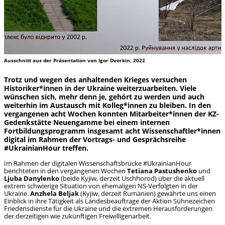
Ausschnitt aus der Präsentation von Igor Dvorkin, 2022
Trotz und wegen des anhaltenden Krieges versuchen
Historiker*innen in der Ukraine weiterzuarbeiten. Viele
wünschen sich, mehr denn je, gehört zu werden und auch
weiterhin im Austausch mit Kolleg*innen zu bleiben. In den
vergangenen acht Wochen konnten Mitarbeiter*innen der KZ-
Gedenkstätte Neuengamme bei einem internen
Fortbildungsprogramm insgesamt acht Wissenschaftler*innen
digital im Rahmen der Vortrags- und Gesprächsreihe
#UkrainianHour treffen.
Im Rahmen der digitalen Wissenschaftsbrücke #UkrainianHour
berichteten in den vergangenen Wochen
Tetiana Pastushenko
und
Ljuba Danylenko
(beide Kyjiw, derzeit Uschhorod) über die aktuell
extrem schwierige Situation von ehemaligen NS-Verfolgten in der
Ukraine.
Anzhela Beljak
(Kyjiw, derzeit Rumänien) gewährte uns einen
Einblick in ihre Tätigkeit als Landesbeauftrage der Aktion Sühnezeichen
Friedensdienste für die Ukraine und die extremen Herausforderungen
der derzeitigen wie zukünftigen Freiwilligenarbeit.