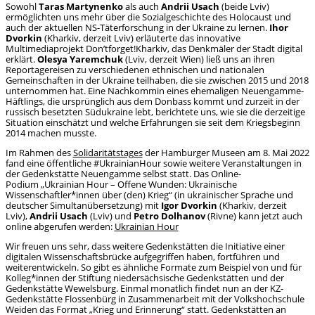
Sowohl
Taras Martynenko
als auch
Andrii Usach
(beide Lviv)
ermöglichten uns mehr über die Sozialgeschichte des Holocaust und
auch der aktuellen NS-Täterforschung in der Ukraine zu lernen.
Ihor
Dvorkin
(Kharkiv, derzeit Lviv) erläuterte das innovative
Multimediaprojekt Don’tforget!Kharkiv, das Denkmäler der Stadt digital
erklärt.
Olesya Yaremchuk
(Lviv, derzeit Wien) ließ uns an ihren
Reportagereisen zu verschiedenen ethnischen und nationalen
Gemeinschaften in der Ukraine teilhaben, die sie zwischen 2015 und 2018
unternommen hat. Eine Nachkommin eines ehemaligen Neuengamme-
Häftlings, die ursprünglich aus dem Donbass kommt und zurzeit in der
russisch besetzten Südukraine lebt, berichtete uns, wie sie die derzeitige
Situation einschätzt und welche Erfahrungen sie seit dem Kriegsbeginn
2014 machen musste.
Im Rahmen des
Solidaritätstages
der Hamburger Museen am 8. Mai 2022
fand eine öffentliche #UkrainianHour sowie weitere Veranstaltungen in
der Gedenkstätte Neuengamme selbst statt. Das Online-
Podium
„Ukrainian Hour – Offene Wunden: Ukrainische
Wissenschaftler*innen über (den) Krieg“ (in ukrainischer Sprache und
deutscher Simultanübersetzung) mit
Igor Dvorkin
(Kharkiv, derzeit
Lviv),
Andrii Usach
(Lviv) und
Petro Dolhanov
(Rivne) kann jetzt auch
online abgerufen werden:
Ukrainian Hour
Wir freuen uns sehr, dass weitere Gedenkstätten die Initiative einer
digitalen Wissenschaftsbrücke aufgegriffen haben, fortführen und
weiterentwickeln. So gibt es ähnliche Formate zum Beispiel von und für
Kolleg*innen der Stiftung niedersächsische Gedenkstätten und der
Gedenkstätte Wewelsburg. Einmal monatlich findet nun an der KZ-
Gedenkstätte Flossenbürg in Zusammenarbeit mit der Volkshochschule
Weiden das Format „Krieg und Erinnerung“ statt. Gedenkstätten an