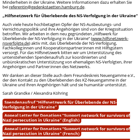
Minderheiten in der Ukraine. Weitere Informationen dazu erhalten Sie
bei
referentin@gedenkstaetten.hamburg.de
.
„Hilfsnetzwerk für Überlebende des NS-Verfolgung in der Ukraine“
Auch viele heute hochbetagten Opfer der NS-Ausbeutungs- und
Vernichtungspolitik und ihre Angehörigen sind von der Kriegssituation
betroffen. Wir arbeiten in dem neu gegründeten „Hilfswerk für
Überlebende der NS-Verfolgung in der Ukraine“ (
www.hilfsnetzwerk-
nsverfolgte.de
) aktiv mit, das Überlebende der NS-Verfolgung,
Fachkolleg:innen und Kooperationspartner:innen mit Hilfsgütern
versorgt. Für das Hilfsnetzwerk bitten wir um Unterstützung des
untenstehenden Spendenaufrufs zur koordinierten und
unbürokratischen Unterstützung von ehemaligen NS-Verfolgten, ihrer
Angehörigen und Partner:innen des Netzwerks.
Wir danken an dieser Stelle auch dem Freundeskreis Neuengamme e.V.,
der den Kontakt zu den Überlebenden des KZ-Neuengamme in der
Ukraine und ihren Angehörigen hält und sie humanitär unterstützt.
Sarah Grandke / Alexandra Köhring
Spendenaufruf "Hilfsnetzwerk für Überlebende der NS-
Verfolgung in der Ukraine"
Appeal Letter for Donations "Support network for survivors of
Nazi persecution in Ukraine" (English)
Appeal Letter for Donations "Support network for survivors of
Nazi persecution in Ukraine" (French)