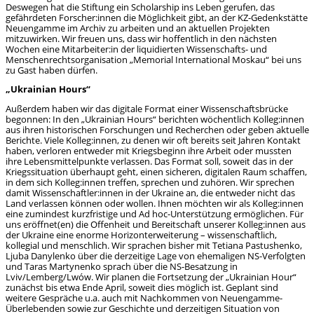
Deswegen hat die Stiftung ein Scholarship ins Leben gerufen, das
gefährdeten Forscher:innen die Möglichkeit gibt, an der KZ-Gedenkstätte
Neuengamme im Archiv zu arbeiten und an aktuellen Projekten
mitzuwirken. Wir freuen uns, dass wir hoffentlich in den nächsten
Wochen eine Mitarbeiter:in der liquidierten Wissenschafts- und
Menschenrechtsorganisation „Memorial International Moskau“ bei uns
zu Gast haben dürfen.
„Ukrainian Hours“
Außerdem haben wir das digitale Format einer Wissenschaftsbrücke
begonnen: In den „Ukrainian Hours“ berichten wöchentlich Kolleg:innen
aus ihren historischen Forschungen und Recherchen oder geben aktuelle
Berichte. Viele Kolleg:innen, zu denen wir oft bereits seit Jahren Kontakt
haben, verloren entweder mit Kriegsbeginn ihre Arbeit oder mussten
ihre Lebensmittelpunkte verlassen. Das Format soll, soweit das in der
Kriegssituation überhaupt geht, einen sicheren, digitalen Raum schaffen,
in dem sich Kolleg:innen treffen, sprechen und zuhören. Wir sprechen
damit Wissenschaftler:innen in der Ukraine an, die entweder nicht das
Land verlassen können oder wollen. Ihnen möchten wir als Kolleg:innen
eine zumindest kurzfristige und Ad hoc-Unterstützung ermöglichen. Für
uns eröffnet(en) die Offenheit und Bereitschaft unserer Kolleg:innen aus
der Ukraine eine enorme Horizonterweiterung – wissenschaftlich,
kollegial und menschlich. Wir sprachen bisher mit Tetiana Pastushenko,
Ljuba Danylenko über die derzeitige Lage von ehemaligen NS-Verfolgten
und Taras Martynenko sprach über die NS-Besatzung in
Lviv/Lemberg/Lwów. Wir planen die Fortsetzung der „Ukrainian Hour“
zunächst bis etwa Ende April, soweit dies möglich ist. Geplant sind
weitere Gespräche u.a. auch mit Nachkommen von Neuengamme-
Überlebenden sowie zur Geschichte und derzeitigen Situation von