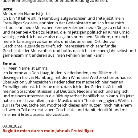
über Erinnerungskultur und öffentliche Bildung zu lernen.
Jette:
Moin, mein Name ist Jette.
Ich bin 19 Jahre alt, in Hamburg aufgewachsen und trete jetzt mein
Freiwilliges Soziales Jahr hier in der Gedenkstätte an. Ich freue mich
schon sehr, neue Menschen kennenzulernen, neue Dinge zu erfahren
und nebenbei Arbeit zu leisten, die im jetzigen politischen Klima umso
wichtiger wird. Ich nutze also das Jahr vor meinem Studium, um noch
mehr Erfahrungen zu sammeln, und das an einem Ort, der vor
Geschichte ja gerade zu trieft. Ich interessiere mich sehr für die
Geschichte der Menschheit und hoffe, dass ich in meinem Jahr selbst und
gemeinsam mit anderen aus ihren Fehlern lernen kann!
Emma:
Hi! Mein Name ist Emma.
Ich komme aus Den Haag, in den Niederlanden, und fühle mich
deswegen hier, in Hamburg, mit dem Wind und Wetter schon zuhause.
Über Aktion Sühnezeichen Friedensdienste mache ich hier meinen
Freiwilligendienst. Ich freue mich, dass ich in der Gedenkstätte mit
meinen Sprachkenntnissen auf Deutsch, Niederländisch und Englisch,
und meinem Interesse in die Bildungsarbeit behilflich sein kann. Bis jetzt
habe ich mich vor allem in der Musik und im Theater engagiert. Weil ich
zur Hälfte Deutsche bin, möchte ich dieses Jahr nutzen, mich mit einem
schweren Teil der deutschen Geschichte und damit Identität und mit
(meinem) Erbe auseinanderzusetzen.
08.08.2022
Begleite mich durch mein Jahr als Freiwilliger