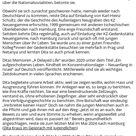
über die Nationalsozialisten, betonte sie.
Obwohl sie sich zunächst geschworen hatte, niemals wieder nach
Deutschland zu kommen, reiste Dita auf Einladung von Karl-Heinz
Schultz, der die Geschichte des Außenlagers Neugraben des KZ
Neuengamme erforschte, 1999 gemeinsam mit anderen tschechischen
Überlebenden nach Hamburg. Eine enge Freundschaft entstand.
Seitdem kehrte Dita regelmäßig, auch auf Einladung der KZ-Gedenkstätte
Neuengamme, nach Hamburg zurück und sprach oft mit jungen
Menschen über ihr Leben. Sie wurde uns zu einer guten Freundin.
Kolleg*innen der Gedenkstätte besuchten sie mehrfach in Prag und
Netanya und lernten Dita so auch privat kennen.
Ditas Memoiren „A Delayed Life“ wurden 2020 unter dem Titel „Ein
aufgeschobenes Leben. Kindheit im Konzentrationslager – Neuanfang in
Israel“ auf Deutsch veröffentlicht. Mittlerweile sind sie als wichtiges
Zeitdokument in vielen Sprachen erschienen.
Dita begleitete unsere Arbeit aktiv, weil sie zeigen wollte, wohin Hass und
Ausgrenzung führen können. Ihr Anliegen war es, so lange zu berichten,
wie ihre Kräfte reichten. Sie war eine beeindruckende Zeitzeugin,
verstand es, ohne erhobenen Zeigefinger, aber sehr eindrücklich über
ihre Verfolgungsgeschichte zu berichten. Ihre Botschaft war eindeutig:
„Verbreitet keinen Hass!“ Doch sie nahm die jungen Menschen auch in
die Pflicht und gab ihnen mit auf den Weg: „Jetzt ist es an euch, der
Beweis zu sein und eure Stimme zu erheben, wenn angezweifelt und
abgestritten wird, dass es passiert ist.“ Bereits gesundheitlich
angeschlagen, reiste sie zum letzten Mal im Mai 2024 nach Hamburg
(
Dita Kraus im Gespräch mit Jugendlichen
)