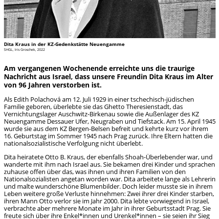
Dita Kraus in der KZ-Gedenkstätte Neuengamme
SHGL, Iris Groschek, 2022
Am vergangenen Wochenende erreichte uns die traurige
Nachricht aus Israel, dass unsere Freundin Dita Kraus im Alter
von 96 Jahren verstorben ist.
Als Edith Polachová am 12. Juli 1929 in einer tschechisch-jüdischen
Familie geboren, überlebte sie das Ghetto Theresienstadt, das
Vernichtungslager Auschwitz-Birkenau sowie die Außenlager des KZ
Neuengamme Dessauer Ufer, Neugraben und Tiefstack. Am 15. April 1945
wurde sie aus dem KZ Bergen-Belsen befreit und kehrte kurz vor ihrem
16. Geburtstag im Sommer 1945 nach Prag zurück. Ihre Eltern hatten die
nationalsozialistische Verfolgung nicht überlebt.
Dita heiratete Otto B. Kraus, der ebenfalls Shoah-Überlebender war, und
wanderte mit ihm nach Israel aus. Sie bekamen drei Kinder und sprachen
zuhause offen über das, was ihnen und ihren Familien von den
Nationalsozialisten angetan worden war. Dita arbeitete lange als Lehrerin
und malte wunderschöne Blumenbilder. Doch leider musste sie in ihrem
Leben weitere große Verluste hinnehmen: Zwei ihrer drei Kinder starben,
ihren Mann Otto verlor sie im Jahr 2000. Dita lebte vorwiegend in Israel,
verbrachte aber mehrere Monate im Jahr in ihrer Geburtsstadt Prag. Sie
freute sich über ihre Enkel*innen und Urenkel*innen – sie seien ihr Sieg