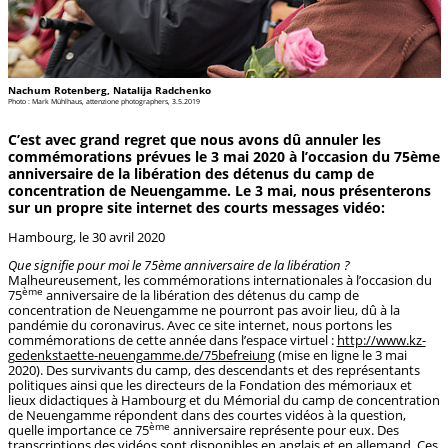
Nachum Rotenberg, Natalija Radchenko
Photo : Mark Mühlhaus, attenzione photographers, 3.5.2019
C’est avec grand regret que nous avons dû annuler les
commémorations prévues le 3 mai 2020 à l’occasion du 75ème
anniversaire de la libération des détenus du camp de
concentration de Neuengamme. Le 3 mai, nous présenterons
sur un propre site internet des courts messages vidéo:
Hambourg, le 30 avril 2020
Que signifie pour moi le 75ème anniversaire de la libération ?
Malheureusement, les commémorations internationales à l’occasion du
ème
75
anniversaire de la libération des détenus du camp de
concentration de Neuengamme ne pourront pas avoir lieu, dû à la
pandémie du coronavirus. Avec ce site internet, nous portons les
commémorations de cette année dans l’espace virtuel :
http://www.kz-
gedenkstaette-neuengamme.de/75befreiung
(mise en ligne le 3 mai
2020). Des survivants du camp, des descendants et des représentants
politiques ainsi que les directeurs de la Fondation des mémoriaux et
lieux didactiques à Hambourg et du Mémorial du camp de concentration
de Neuengamme répondent dans des courtes vidéos à la question,
ème
quelle importance ce 75
anniversaire représente pour eux. Des
transcriptions des vidéos sont disponibles en anglais et en allemand. Ces