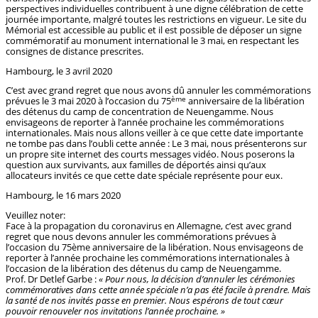
perspectives individuelles contribuent à une digne célébration de cette
journée importante, malgré toutes les restrictions en vigueur. Le site du
Mémorial est accessible au public et il est possible de déposer un signe
commémoratif au monument international le 3 mai, en respectant les
consignes de distance prescrites.
Hambourg, le 3 avril 2020
C’est avec grand regret que nous avons dû annuler les commémorations
ème
prévues le 3 mai 2020 à l’occasion du 75
anniversaire de la libération
des détenus du camp de concentration de Neuengamme. Nous
envisageons de reporter à l’année prochaine les commémorations
internationales. Mais nous allons veiller à ce que cette date importante
ne tombe pas dans l’oubli cette année : Le 3 mai, nous présenterons sur
un propre site internet des courts messages vidéo. Nous poserons la
question aux survivants, aux familles de déportés ainsi qu’aux
allocateurs invités ce que cette date spéciale représente pour eux.
Hambourg, le 16 mars 2020
Veuillez noter:
Face à la propagation du coronavirus en Allemagne, c’est avec grand
regret que nous devons annuler les commémorations prévues à
l’occasion du 75ème anniversaire de la libération. Nous envisageons de
reporter à l’année prochaine les commémorations internationales à
l’occasion de la libération des détenus du camp de Neuengamme.
Prof. Dr Detlef Garbe :
« Pour nous, la décision d’annuler les cérémonies
commémoratives dans cette année spéciale n’a pas été facile à prendre. Mais
la santé de nos invités passe en premier. Nous espérons de tout cœur
pouvoir renouveler nos invitations l’année prochaine. »