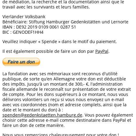
de médiation, la recherche et la documentation ainsi que le
travail avec les survivants et leurs familles.
Vierländer Volksbank
Bénéficiaire: Stiftung Hamburger Gedenkstätten und Lernorte
IBAN : DE92 2019 0109 0061 0287 51
BIC : GENODEF1HH4
Veuillez indiquer « Spende » dans le motif du paiement.
Il est également possible de faire un don par
PayPal
.
La fondation avec ses mémoriaux sont reconnus d'utilité
publique, de sorte qu’en Allemagne votre don est déductible
des impôts. Jusqu'à un montant de 300,- €, l'administration
fiscale allemande le reconnaît sur présentation de votre extrait
de compte. Pour les dons supérieurs à ce montant, nous vous
délivrons volontiers un reçu si vous nous envoyez un e-mail
avec vos coordonnées (nom et adresse complets, ainsi que la
date et le montant du don) à :
spenden@gedenkstaetten.hamburg.de
. Vous pouvez également
choisir cette adresse e-mail comme destinataire dans PayPal et
faire un don de cette manière.
Nous vous remercions chaleureusement pour votre don !