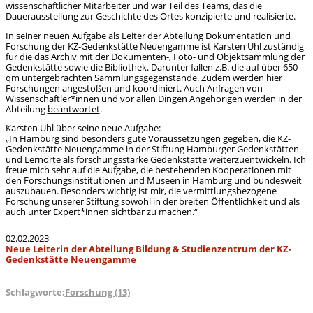
wissenschaftlicher Mitarbeiter und war Teil des Teams, das die
Dauerausstellung zur Geschichte des Ortes konzipierte und realisierte.
In seiner neuen Aufgabe als Leiter der Abteilung Dokumentation und
Forschung der KZ-Gedenkstätte Neuengamme ist Karsten Uhl zuständig
für die das Archiv mit der Dokumenten-, Foto- und Objektsammlung der
Gedenkstätte sowie die Bibliothek. Darunter fallen z.B. die auf über 650
qm untergebrachten Sammlungsgegenstände. Zudem werden hier
Forschungen angestoßen und koordiniert. Auch Anfragen von
Wissenschaftler*innen und vor allen Dingen Angehörigen werden in der
Abteilung
beantwortet
.
Karsten Uhl über seine neue Aufgabe:
„In Hamburg sind besonders gute Voraussetzungen gegeben, die KZ-
Gedenkstätte Neuengamme in der Stiftung Hamburger Gedenkstätten
und Lernorte als forschungsstarke Gedenkstätte weiterzuentwickeln. Ich
freue mich sehr auf die Aufgabe, die bestehenden Kooperationen mit
den Forschungsinstitutionen und Museen in Hamburg und bundesweit
auszubauen. Besonders wichtig ist mir, die vermittlungsbezogene
Forschung unserer Stiftung sowohl in der breiten Öffentlichkeit und als
auch unter Expert*innen sichtbar zu machen.“
02.02.2023
Neue Leiterin der Abteilung Bildung & Studienzentrum der KZ-
Gedenkstätte Neuengamme
Schlagworte:
Forschung (13)