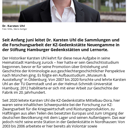
Dr. Karsten Uhl
Foto: SHGL, Marie Zachger
Seit Anfang Juni leitet Dr. Karsten Uhl die Sammlungen und
die Forschungsarbeit der KZ-Gedenkstätte Neuengamme in
der Stiftung Hamburger Gedenkstätten und Lernorte.
Der Historiker Karsten Uhl kehrt für diese neue Aufgabe in seine
Heimatstadt Hamburg zurück – hier hatte er sein Geschichtsstudium
begonnen, bevor er für seine Promotion über Entstehung und
Geschichte der Kriminologie aus geschlechtergeschichtlicher Perspektive
nach München ging. Es folgte ein Aufbaustudium „Museum &
Ausstellung“ in Oldenburg. Von 2007 bis 2020 forschte und lehrte Karsten
Uhl an der TU Darmstadt und an der Helmut-Schmidt-Universität
Hamburg. 2012 habilitierte er sich mit einer Arbeit zur Geschichte der
Fabrik im 20. Jahrhundert.
Seit 2020 leitete Karsten Uhl die KZ-Gedenkstätte Mittelbau-Dora, hier
waren seine inhaltlichen Schwerpunkte bei der Forschung zur KZ-
Zwangsarbeit für die Kriegswirtschaft und Rüstungsproduktion, zu
Häftlingen aus allen Teilen des besetzten Europas und zum Umgang der
deutschen Bevölkerung mit dem Lager und seinen Außenlagern. Das war
jedoch nicht seine erste Station in der Gedenkstätte in Nordhausen: Von
2003 bis 2006 arbeitete er hier bereits als Volontär sowie