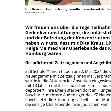
Dita Kraus im Gespräch mit Jugendlichen während der G
Foto: Michael Zapf
Wir freuen uns über die rege Teilnah
Gedenkveranstaltungen, die anlässlich
und der Befreiung der Konzentrations
haben wir uns, dass mit Dita Kraus, L
Helga Melmed vier Überlebende des K
Hamburg waren.
Gespräche mit Zeitzeuginnen und Angehör
228 Schüler*innen haben am 2. Mai 2024 die G
Neuengamme mit Zeitzeuginnen ins Gespräc
wurde in die Alsterdorfer Anstalten eingewi
mit 13 Jahren mit ihrer jüdischen Familie aus
deportiert. Ihre Eltern starben dort an Hunge
Auschwitz, mehrere Außenlager des KZ Neue
Raveh setzt die Erinnerungsarbeit seiner Mutt
die einzige Überlebende ihrer jüdischen Famili