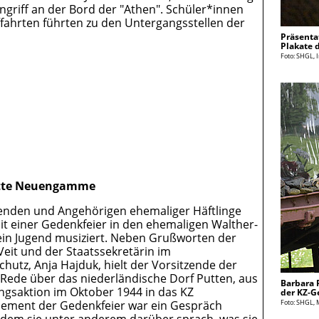
griff an der Bord der "Athen". Schüler*innen
ffahrten führten zu den Untergangsstellen der
Präsenta
Plakate 
Foto: SHGL, 
ätte Neuengamme
benden und Angehörigen ehemaliger Häftlinge
 einer Gedenkfeier in den ehemaligen Walther-
ein Jugend musiziert. Neben Grußworten der
eit und der Staatssekretärin im
hutz, Anja Hajduk, hielt der Vorsitzende der
e Rede über das niederländische Dorf Putten, aus
Barbara 
gsaktion im Oktober 1944 in das KZ
der KZ-G
Foto: SHGL, 
ement der Gedenkfeier war ein Gespräch