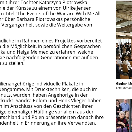
mit ihrer Tochter Katarzyna Piotrowska-
ie der Künste zu einem von Ulrike Jensen
Titel "The Events of the War are With Me All
hr über Barbara Piotrowskas persönliche
 Vergangenheit sowie die Weitergabe von
ndliche im Rahmen eines Projektes vorbereitet
 die Möglichkeit, in persönlichen Gesprächen
owska und Helga Melmed zu erfahren, welche
sie nachfolgenden Generationen mit auf den
zu stellen.
lienangehörige individuelle Plakate in
Gedenkfe
Foto: Michae
euengamme. Mit Drucktechniken, die auch im
enutzt wurden, haben Angehörige in der
edruckt. Sandra Polom und Henk Vlieger haben
on im Anschluss von den Geschichten ihrer
ge ehemaliger Häftlinge vor allem aus den
utschland und Polen präsentierten danach ihre
ndenheit in Erinnerung an ihre Verwandten.