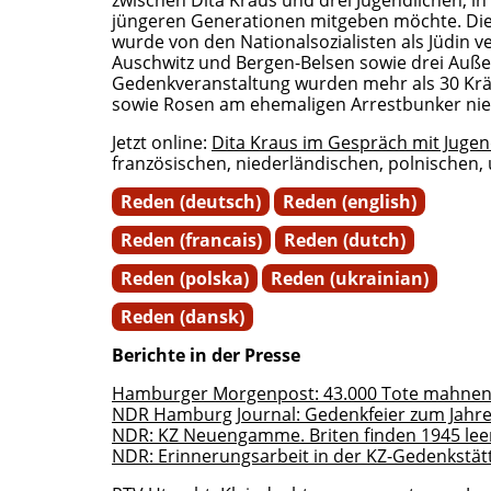
zwischen Dita Kraus und drei Jugendlichen, i
jüngeren Generationen mitgeben möchte. Die 
wurde von den Nationalsozialisten als Jüdin ve
Auschwitz und Bergen-Belsen sowie drei Au
Gedenkveranstaltung wurden mehr als 30 Krä
sowie Rosen am ehemaligen Arrestbunker nie
Jetzt online:
Dita Kraus im Gespräch mit Jugen
französischen, niederländischen, polnischen, 
Reden (deutsch)
Reden (english)
Reden (francais)
Reden (dutch)
Reden (polska)
Reden (ukrainian)
Reden (dansk)
Berichte in der Presse
Hamburger Morgenpost: 43.000 Tote mahnen. 
NDR Hamburg Journal: Gedenkfeier zum Jahre
NDR: KZ Neuengamme. Briten finden 1945 lee
NDR: Erinnerungsarbeit in der KZ-Gedenkstä