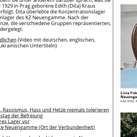
n dem sie unter anderem darüber sprach, was sie
1929 in Prag geborene Edith (Dita) Kraus
rfolgt. Dita überlebte die Konzentrationslager
ßenlager des KZ Neuengamme. Nach der
nze, die verschiedene Gruppen repräsentierten,
dergelegt.
dlichen
(Video mit deutschen, englischen,
ukrainischen Untertiteln)
Livia Fr
Neuenga
Foto: SHGL, 
Rassismus, Hass und Hetze niemals tolerieren
stag der Befreiung
res Lager vor
tte Neuengamme (Ort der Verbundenheit)