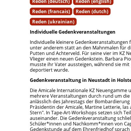
Reden (deutsch)
Reden (english)
Reden (francais)
Reden (dutch)
Reden (ukrainian)
Individuelle Gedenkveranstaltungen
Individuelle kleinere Gedenkveranstaltunge
unter anderem statt an den Mahnmalen für di
Putten und Achterveld. Für seine vier im K
Vlieger einen neuen Gedenkstein. Barbara Pi
musste ihr Vater aussteigen, während sie mit
deportiert wurde.
Gedenkveranstaltung in Neustadt in Holst
Die Amicale Internationale KZ Neuengamme un
mehrere Veranstaltungen durch rund um die 
anlässlich des Jahrestags der Bombardierung d
Präsidentin der Amicale, Martine Letterie, la
Stern". In Tape-Art-Workshops setzen sich T
auseinander. Die Gedenkveranstaltung schli
Schüler*innen und Nachkomm*innen von Cap-
Gedenkstunde auf dem Ehrenfriedhof sprach 