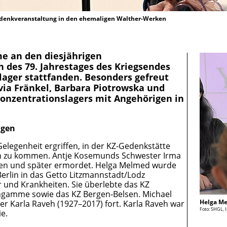
edenkveranstaltung in den ehemaligen Walther-Werken
me an den diesjährigen
 des 79. Jahrestages des Kriegsendes
lager stattfanden. Besonders gefreut
ivia Fränkel, Barbara Piotrowska und
onzentrationslagers mit Angehörigen in
igen
elegenheit ergriffen, in der KZ-Gedenkstätte
h zu kommen. Antje Kosemunds Schwester Irma
esen und später ermordet. Helga Melmed wurde
 Berlin in das Getto Litzmannstadt/Lodz
r und Krankheiten. Sie überlebte das KZ
ngamme sowie das KZ Bergen-Belsen. Michael
Helga Me
er Karla Raveh (1927–2017) fort. Karla Raveh war
Foto: SHGL, 
e.