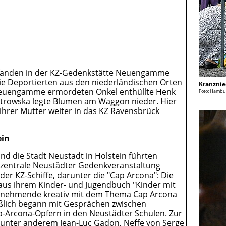
n fanden in der KZ-Gedenkstätte Neuengamme
e Deportierten aus den niederländischen Orten
Kranznie
Z Neuengamme ermordeten Onkel enthüllte Henk
Foto: Hambur
otrowska legte Blumen am Waggon nieder. Hier
 ihrer Mutter weiter in das KZ Ravensbrück
ein
d die Stadt Neustadt in Holstein führten
zentrale Neustädter Gedenkveranstaltung
er KZ-Schiffe, darunter die "Cap Arcona": Die
s aus ihrem Kinder- und Jugendbuch "Kinder mit
eilnehmende kreativ mit dem Thema Cap Arcona
eßlich begann mit Gesprächen zwischen
Arcona-Opfern in den Neustädter Schulen. Zur
unter anderem Jean-Luc Gadon, Neffe von Serge