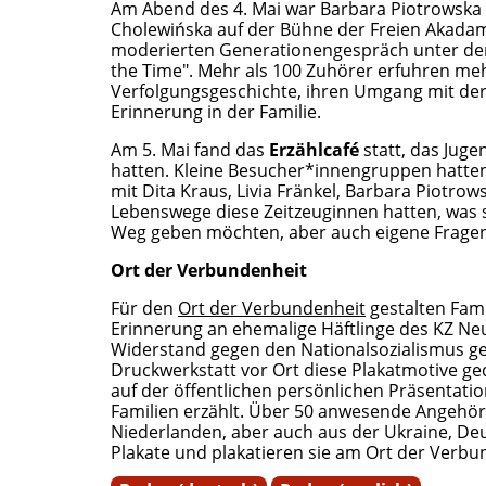
Am Abend des 4. Mai war Barbara Piotrowska 
Cholewińska auf der Bühne der Freien Akadam
moderierten Generationengespräch unter dem 
the Time". Mehr als 100 Zuhörer erfuhren me
Verfolgungsgeschichte, ihren Umgang mit der
Erinnerung in der Familie.
Am 5. Mai fand das
Erzählcafé
statt, das Juge
hatten. Kleine Besucher*innengruppen hatten
mit Dita Kraus, Livia Fränkel, Barbara Piotr
Lebenswege diese Zeitzeuginnen hatten, was 
Weg geben möchten, aber auch eigene Fragen 
Ort der Verbundenheit
Für den
Ort der Verbundenheit
gestalten Fami
Erinnerung an ehemalige Häftlinge des KZ N
Widerstand gegen den Nationalsozialismus g
Druckwerkstatt vor Ort diese Plakatmotive g
auf der öffentlichen persönlichen Präsentati
Familien erzählt. Über 50 anwesende Angehöri
Niederlanden, aber auch aus der Ukraine, De
Plakate und plakatieren sie am Ort der Verbu