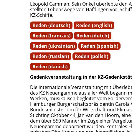
Léopold Camman. Sein Onkel überlebte den An
stellten Lebenswege von Häftlingen vor. Schif
KZ-Schiffe.
Reden (deutsch)
Reden (english)
Reden (francais)
Reden (dutch)
Reden (ukrainian)
Reden (spanish)
Reden (russian)
Reden (polish)
Reden (danish)
Gedenkveranstaltung in der KZ-Gedenkst
Die internationale Veranstaltung mit Überle
des KZ Neuengamme aus aller Welt begann mit
Werken, musikalisch begleitet vom Förderver
Hamburger Bürgerschaftspräsidentin Carola V
Bundesministerium für Wirtschaft und Klimasc
Stichting Oktober 44, Jan van den Hoorn, ein
dem über 550 Männer im Zuge einer Vergeltun
Neuengamme deportiert wurden. Zentrales El