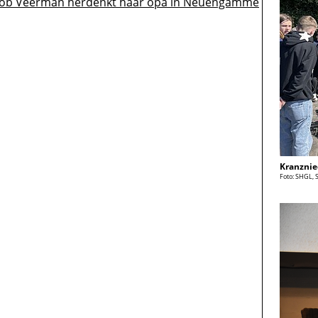
Jacob Veerman herdenkt haar opa in Neuengamme
Kranznie
Foto: SHGL, 