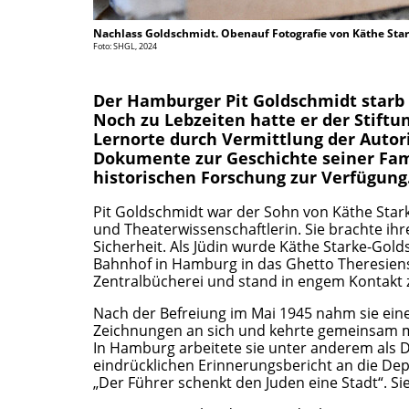
Nachlass Goldschmidt. Obenauf Fotografie von Käthe Sta
Foto: SHGL, 2024
Der Hamburger Pit Goldschmidt starb 
Noch zu Lebzeiten hatte er der Stif
Lernorte durch Vermittlung der Auto
Dokumente zur Geschichte seiner Fami
historischen Forschung zur Verfügung
Pit Goldschmidt war der Sohn von Käthe Sta
und Theaterwissenschaftlerin. Sie brachte ih
Sicherheit. Als Jüdin wurde Käthe Starke-Go
Bahnhof in Hamburg in das Ghetto Theresienst
Zentralbücherei und stand in engem Kontakt 
Nach der Befreiung im Mai 1945 nahm sie ein
Zeichnungen an sich und kehrte gemeinsam m
In Hamburg arbeitete sie unter anderem als D
eindrücklichen Erinnerungsbericht an die Dep
„Der Führer schenkt den Juden eine Stadt“. Si