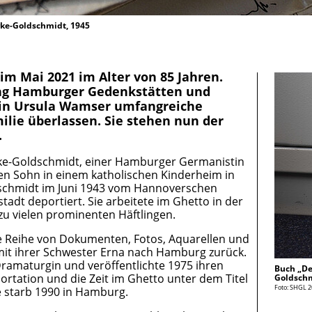
rke-Goldschmidt, 1945
im Mai 2021 im Alter von 85 Jahren.
tung Hamburger Gedenkstätten und
rin Ursula Wamser umfangreiche
lie überlassen. Sie stehen nun der
.
rke-Goldschmidt, einer Hamburger Germanistin
ren Sohn in einem katholischen Kinderheim in
ldschmidt im Juni 1943 vom Hannoverschen
adt deportiert. Sie arbeitete im Ghetto in der
zu vielen prominenten Häftlingen.
e Reihe von Dokumenten, Fotos, Aquarellen und
it ihrer Schwester Erna nach Hamburg zurück.
ramaturgin und veröffentlichte 1975 ihren
Buch „De
ortation und die Zeit im Ghetto unter dem Titel
Goldsch
Foto: SHGL 
e starb 1990 in Hamburg.