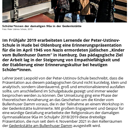
Schüler*innen der damaligen 9Ga in der Gedenkstätte
Foto: Peter Ustinov Schule, 2019
Im Frühjahr 2019 erarbeiteten Lernende der Peter-Ustinov-
Schule in Hude bei Oldenburg eine Erinnerungspräsentation
für die im April 1945 von Nazis ermordeten jüdischen „Kinder
vom Bullenhuser Damm“ in Hamburg. Das pädagogische Ziel
der Arbeit lag in der Steigerung von Empathiefähigkeit und
der Etablierung einer Erinnerungskultur bei heutigen
Schüler*innen.
Lehrer Joest Leopold von der Peter-Ustinov-Schule beschreibt, dass die
Präsentation aus diesem pädagogischen Grund nicht kurzlebig, klein und
analytisch, sondern überdauernd, groß und emotionalisierend ausfallen
sollte, um anschließend im Schulgebäude gezeigt und immer wieder
besprochen werden zu können. Der Umsetzung ging eine Phase der
theoretischen Annäherung an das Geschehen um die Kinder vom
Bullenhuser Damm voraus, die in der Teilnahme an einem Workshop in
der Gedenkstätte kulminierte. Mit großem Engagement und Gespür für
eine würdige Gestaltung erarbeitete der Religionskurs der damaligen
Gymnasialklasse 9Ga im Schuljahr 2018/2019 diese dreiteilige
Präsentation, die nun seit dem 4. November 2021 in den Kellerräumen
der
Gedenkstätte am Bullenhuser Damm
ausgestellt wird.