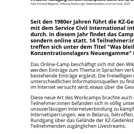
Foto: Antonia Wegener, Stiftung Hamburger Gedenkstätten und Lernorte, 2020
Seit den 1980er Jahren führt die K
mit dem Service Civil International i
durch. In diesem Jahr findet das Camp
sondern online statt. 14 Teilnehmer:
treffen sich unter dem Titel "Was blei
Konzentrationslagers Neuengamme" i
Das Online-Camp beschäftigt sich mit den W
werden Einträge zum Thema in Sprachen verfa
bestehende Einträge ergänzt. Die Freiwillig
unterschiedlichen Informationsquellen zu fi
im Internet versucht wird, etwas über die G
Diese neue Art des Workcamps brachte auch 
Teilnehmer:innen befanden sich in völlig unter
unzuverlässigen Internetverbindung zu kämpf
Internetsperrungen, wie in Belarus, betroffe
Rundgang über das Gelände der KZ-Gedenkst
Teilnehmenden zugänglichen Livestreams.