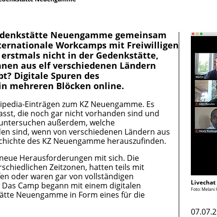
Z-Gedenkstätte Neuengamme gemeinsam
nternationale Workcamps mit Freiwilligen
 erstmals nicht in der Gedenkstätte,
innen aus elf verschiedenen Ländern
bt? Digitale Spuren des
n mehreren Blöcken online.
ikipedia-Einträgen zum KZ Neuengamme. Es
sst, die noch gar nicht vorhanden sind und
en untersuchen außerdem, welche
nden sind, wenn von verschiedenen Ländern aus
eschichte des KZ Neuengamme herauszufinden.
neue Herausforderungen mit sich. Die
schiedlichen Zeitzonen, hatten teils mit
en oder waren gar von vollständigen
Livecha
n. Das Camp begann mit einem digitalen
Foto: Melani 
ätte Neuengamme in Form eines für die
07.07.