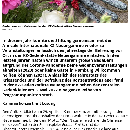
Gedenken am Mahnmal in der KZ-Gedenkstätte Neuengamme
Foto: SHGL, 2021
In diesem Jahr konnte die Stiftung gemeinsam mit der
Amicale Internationale KZ Neuengamme wieder zu
Veranstaltungen anlässlich des Jahrestags der Befreiung vor
Ort in der KZ-Gedenkstätte Neuengamme einladen. In den
letzten Jahren hatten wir zu unserem großen Bedauern
aufgrund der Corona-Pandemie keine Gedenkveranstaltungen
abhalten (2020) oder keine Gäste in Hamburg willkommen
heißen können (2021). Anlässlich des Jahrestags des
Kriegsendes und der Befreiung der Konzentrationslager fand
in der KZ-Gedenkstätte Neuengamme neben der zentralen
Gedenkfeier am 3. Mai 2022 eine ganze Reihe von
Programmpunkten statt.
Kammerkonzert mit Lesung
Den Auftakt bildete am 29. April ein Kammerkonzert mit Lesung in den
ehemaligen Produktionshallen der Firma Walther in der KZ-Gedenkstätte
Neuengamme. Unter dem Motto "Den Nazis eine schallende Ohrfeige
versetzen" boten der Schauspieler
Roman Knižka
und das
Bläserquintett
Ensemble OPUS 45
eine ausdrucksstarke Collage aus