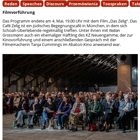
Reden
Speeches
Discours
Przemówienia
Toespraken
Tal
Filmvorführung
Das Programm endete am 4. Mai, 19.00 Uhr mit dem Film „Das Zelig“. Das
Café Zelig ist ein jüdisches Begegnungscafé in München, in dem sich
Schoah-Überlebende regelmäßig treffen. Unter ihnen mit
Natan
Grossmann
auch ein ehemaliger Häftling des KZ Neuengamme, der zur
Kinovorführung und einem anschließenden Gespräch mit der
Filmemacherin Tanja Cummings im Abaton-Kino anwesend war.