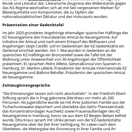
Musik und Literatur dar. Literarische Zeugnisse des Widerstands gegen
das NS-Regime wechselten sich ab mit fast vergessenen Werken für
Bläserquintette von Komponisten, die zu Opfern der
nationalsozialistischen Diktatur und des Holocausts wurden.
Präsentation einer Gedenktafel
Im Jahr 2020 gründeten Angehörige ehemaliger spanischer Häftlinge des
KZ Neuengamme den Freundeskreis Amical de Neuengamme. Auf
Initiative der Amical und nach einem Entwurf des Bildhauers und
Angehörigen
Serge Castillo
soll im Gedenkhain der KZ-Gedenktätte ein
Denkmal errichtet werden. Am 1. Mai wurden in Gedenken an die
spanischen KZ-Häftlinge ein Bronzerelief sowie die Tafel mit der
Widmung unter Anwesenheit von 30 Angehörigen der Öffentlichkeit
präsentiert. Es sprachen
Pedro Villena
, Generalkonsul von Spanien in
Hamburg,
Dr. Martine Letterie
, Präsidentin der Amicale Internationale KZ
Neuengamme und
Balbina Rebollar
, Präsidentin der spanischen Amical
de Neuengamme.
Zeitzeuginnengespräche
"Die Erinnerungen lassen sich nicht abschütteln". In der Friedrich-Ebert-
Stiftung sprach die in Prag geborene
Dita Kraus
vor mehr als 200
Personen. Als Jugendliche wurde sie mit ihrer jüdischen Familie aus der
Tschechoslowakei deportiert und überlebte das Getto Theresienstadt,
das Konzentrationslager Auschwitz sowie Frauenaußenlager des KZ
Neuengamme in Hamburg, bevor sie aus dem KZ Bergen-Belsen befreit
wurde. Dita Kraus sprach mit Ulrike Jensen von der KZ-Gedenkstätte
Neuengamme über die Zeit ihrer Verfolgung, ihr Leben nach dem
Überleben, die Weitergabe der Erinnerung in ihrer Familie und ihr