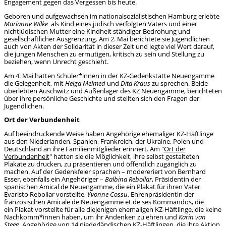
Engagement gegen das Vergessen bis heute.
Geboren und aufgewachsen im nationalsozialistischen Hamburg erlebte
Marianne Wilke
als Kind eines jüdisch verfolgten Vaters und einer
nichtjüdischen Mutter eine Kindheit ständiger Bedrohung und
gesellschaftlicher Ausgrenzung. Am 2. Mai berichtete sie Jugendlichen
auch von Akten der Solidarität in dieser Zeit und legte viel Wert darauf,
die jungen Menschen zu ermutigen, kritisch zu sein und Stellung zu
beziehen, wenn Unrecht geschieht.
Am 4. Mai hatten Schüler*innen in der KZ-Gedenkstätte Neuengamme
die Gelegenheit, mit
Helga Melmed
und
Dita Kraus
zu sprechen. Beide
überlebten Auschwitz und Außenlager des KZ Neuengamme, berichteten
über ihre persönliche Geschichte und stellten sich den Fragen der
Jugendlichen.
Ort der Verbundenheit
Auf beeindruckende Weise haben Angehörige ehemaliger KZ-Häftlinge
aus den Niederlanden, Spanien, Frankreich, der Ukraine, Polen und
Deutschland an ihre Familienmitglieder erinnert. Am "
Ort der
Verbundenheit
" hatten sie die Möglichkeit, ihre selbst gestalteten
Plakate zu drucken, zu präsentieren und öffentlich zugänglich zu
machen. Auf der Gedenkfeier sprachen – modereriert von Bernhard
Esser, ebenfalls ein Angehöriger –
Balbina Rebollar
, Präsidentin der
spanischen Amical de Neuengamme, die ein Plakat für ihren Vater
Evaristo Rebollar vorstellte,
Yvonne Cossu
,
Ehrenpräsidentin der
französischen Amicale de Neuengamme et de ses Kommandos, die
ein Plakat vorstellte für alle diejenigen ehemaligen KZ-Häftlinge, die keine
Nachkomm*innen haben, um ihr Andenken zu ehren und
Karin van
Steeg
, Angehörige von 14 niederländischen KZ-Häftlingen, die ihre Aktion