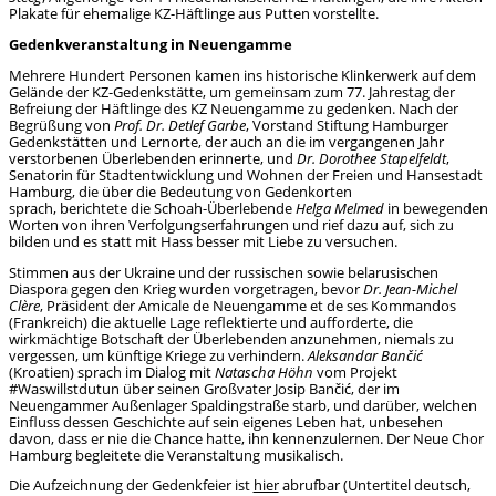
Plakate für ehemalige KZ-Häftlinge aus Putten vorstellte.
Gedenkveranstaltung in Neuengamme
Mehrere Hundert Personen kamen ins historische Klinkerwerk auf dem
Gelände der KZ-Gedenkstätte, um gemeinsam zum 77. Jahrestag der
Befreiung der Häftlinge des KZ Neuengamme zu gedenken. Nach der
Begrüßung von
Prof. Dr. Detlef Garbe
, Vorstand Stiftung Hamburger
Gedenkstätten und Lernorte, der auch an die im vergangenen Jahr
verstorbenen Überlebenden erinnerte, und
Dr. Dorothee Stapelfeldt
,
Senatorin für Stadtentwicklung und Wohnen der Freien und Hansestadt
Hamburg, die über die Bedeutung von Gedenkorten
sprach, berichtete die Schoah-Überlebende
Helga Melmed
in bewegenden
Worten von ihren Verfolgungserfahrungen und rief dazu auf, sich zu
bilden und es statt mit Hass besser mit Liebe zu versuchen.
Stimmen aus der Ukraine und der russischen sowie belarusischen
Diaspora gegen den Krieg wurden vorgetragen, bevor
Dr. Jean-Michel
Clère
, Präsident der Amicale de Neuengamme et de ses Kommandos
(Frankreich) die aktuelle Lage reflektierte und aufforderte, die
wirkmächtige Botschaft der Überlebenden anzunehmen, niemals zu
vergessen, um künftige Kriege zu verhindern.
Aleksandar Bančić
(Kroatien) sprach im Dialog mit
Natascha Höhn
vom Projekt
#Waswillstdutun über seinen Großvater Josip Bančić, der im
Neuengammer Außenlager Spaldingstraße starb, und darüber, welchen
Einfluss dessen Geschichte auf sein eigenes Leben hat, unbesehen
davon, dass er nie die Chance hatte, ihn kennenzulernen. Der Neue Chor
Hamburg begleitete die Veranstaltung musikalisch.
Die Aufzeichnung der Gedenkfeier ist
hier
abrufbar (Untertitel deutsch,