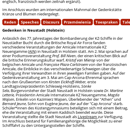
englisch, französisch werden zeitnah ergänzt).
Im Anschluss wurden am internationalen Mahnmal der Gedenkstätte
Kränze und Blumen niedergelegt.
Reden
Speeches
Discours
Przemówienia
Toespraken
Tal
Gedenken in Neustadt (Holstein)
Anlässlich des 77. Jahrestages der Bombardierung der KZ-Schiffe in der
Neustädter Bucht durch die Britische Royal Air Force fanden
verschiedene Veranstaltungen der Amicale Internationale KZ
Neuengamme (
AIN
) in Neustadt in Holstein statt. Am 2. Mai sprachen auf
einer Podiumsveranstaltung
Prof. Bill Niven
, der einen kritischen Blick auf
die britische Erinnerungskultur warf,
Kristof van Mierop
von der
belgischen Amicale und
Françoise Plaza-Carlstroem
von der französischen
Amicale, die Einblicke in das verschiedenartige Schweigen über die
Verfolgung ihrer Verwandten in ihren jeweiligen Familien gaben. Auf der
Gedenkveranstaltung am 3. Mai am Cap-Arcona-Ehrenmal sprachen
nach den Grußworten von
Kirsten Eickhoff-Weber,
erste
Landtagsvizepräsidentin Schleswig-Holsteins,
Sönke
Sela
, Bürgervorsteher der Stadt Neustadt in Holstein sowie
Dr. Martine
Letterie,
Präsidentin Amicale Internationale KZ Neuengamme,
Magda
Wajsen
, Enkelin von Kazimierz Wajsen, Überlebender der "Athen" und
Bernard Jeune
, Sohn von Eugène Jeune, der auf der "Cap Arcona" starb.
Schüler*innen des Küstengymnasiums beteiligten sich mit einem Beitrag,
ehe die Veranstaltung mit einem Kaddisch beendet wurde. Diese
Veranstaltung stellte die Stadt Neustadt als
Livestream
zur Verfügung.
Im Anschluss bestand für Familienangehörige die Möglichkeit zu einer
Schifffahrt zu den Untergangsstellen der Schiffe.