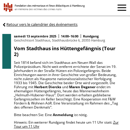
Retour vers le calendrier des événements
samedi 13 septembre 2025
14:00–16:00
Rundgang
Geschichtsort Stadthaus, Stadthausbrücke 6, 20355 Hamburg
Vom Stadthaus ins Hüttengefängnis (Tour
2)
Seit 1814 befand sich im Stadthaus am Neuen Wall das
Polizeipräsidium. Nicht weit entfernt errichtete der Senat im 19.
Jahrhundert in der Straße Hütten ein Polizeigefängnis. Beide
Einrichtungen waren in ihrer Geschichte von großer Bedeutung,
nicht zuletzt als Hauptorte nationalsozialistischer Verfolgung
1933 bis 1945. Die Geschichte beider Orte wird vorgestellt. Die
Führung mit
Herbert Diercks
und
Maren Degener
endet im
ehemaligen Hüttengefängnis, heute das Männerwohnheim
„Helmuth-Hübener-Haus“. Dort werden erhalten gebliebene
Gefängniszellen im Keller besichtigt. Eine Kooperation mit F&W
Fördern & Wohnen AöR. Eine Veranstaltung im Rahmen des „Tag
des offenen Denkmals“.
Bitte beachten Sie: Eine
Anmeldung
ist nötig.
Hinweis: Ein weiterer Rundgang findet heute um 11 Uhr statt:
Zur
Tour um 11 Uhr