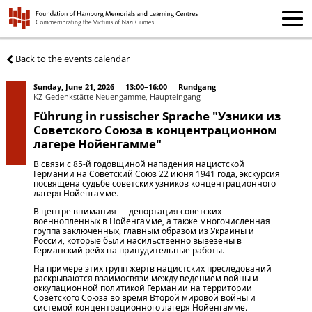
Back to the events calendar
Sunday, June 21, 2026
13:00–16:00
Rundgang
KZ-Gedenkstätte Neuengamme, Haupteingang
Führung in russischer Sprache "Узники из
Советского Союза в концентрационном
лагере Нойенгамме"
В связи с 85-й годовщиной нападения нацистской
Германии на Советский Союз 22 июня 1941 года, экскурсия
посвящена судьбе советских узников концентрационного
лагеря Нойенгамме.
В центре внимания — депортация советских
военнопленных в Нойенгамме, а также многочисленная
группа заключённых, главным образом из Украины и
России, которые были насильственно вывезены в
Германский рейх на принудительные работы.
На примере этих групп жертв нацистских преследований
раскрываются взаимосвязи между ведением войны и
оккупационной политикой Германии на территории
Советского Союза во время Второй мировой войны и
системой концентрационного лагеря Нойенгамме.