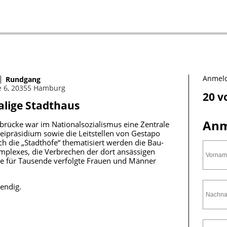
Anmeld
Rundgang
e 6, 20355 Hamburg
20 v
lige Stadthaus
Anm
rücke war im Nationalsozialismus eine Zentrale
zeipräsidium sowie die Leitstellen von Gestapo
h die „Stadthöfe“ thematisiert werden die Bau-
plexes, die Verbrechen der dort ansässigen
 sie für Tausende verfolgte Frauen und Männer
endig.