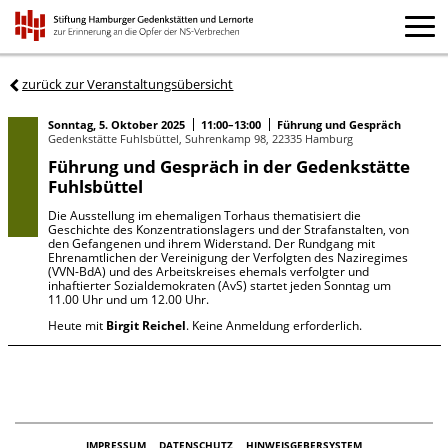
zurück zur Veranstaltungsübersicht
Sonntag, 5. Oktober 2025
11:00–13:00
Führung und Gespräch
Gedenkstätte Fuhlsbüttel, Suhrenkamp 98, 22335 Hamburg
Führung und Gespräch in der Gedenkstätte
Fuhlsbüttel
Die Ausstellung im ehemaligen Torhaus thematisiert die
Geschichte des Konzentrationslagers und der Strafanstalten, von
den Gefangenen und ihrem Widerstand. Der Rundgang mit
Ehrenamtlichen der Vereinigung der Verfolgten des Naziregimes
(VVN-BdA) und des Arbeitskreises ehemals verfolgter und
inhaftierter Sozialdemokraten (AvS) startet jeden Sonntag um
11.00 Uhr und um 12.00 Uhr.
Heute mit
Birgit Reichel
. Keine Anmeldung erforderlich.
IMPRESSUM
DATENSCHUTZ
HINWEISGEBERSYSTEM